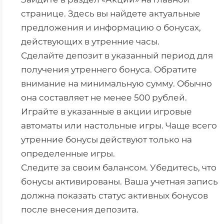
странице. Здесь вы найдете актуальные
предложения и информацию о бонусах,
действующих в утренние часы.
Сделайте депозит в указанный период для
получения утреннего бонуса. Обратите
внимание на минимальную сумму. Обычно
она составляет не менее 500 рублей.
Играйте в указанные в акции игровые
автоматы или настольные игры. Чаще всего
утренние бонусы действуют только на
определенные игры.
Следите за своим балансом. Убедитесь, что
бонусы активированы. Ваша учетная запись
должна показать статус активных бонусов
после внесения депозита.