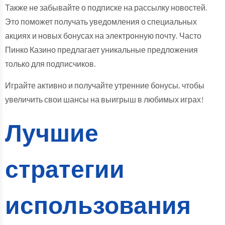
Также не забывайте о подписке на рассылку новостей.
Это поможет получать уведомления о специальных
акциях и новых бонусах на электронную почту. Часто
Пинко Казино предлагает уникальные предложения
только для подписчиков.
Играйте активно и получайте утренние бонусы, чтобы
увеличить свои шансы на выигрыш в любимых играх!
Лучшие
стратегии
использования