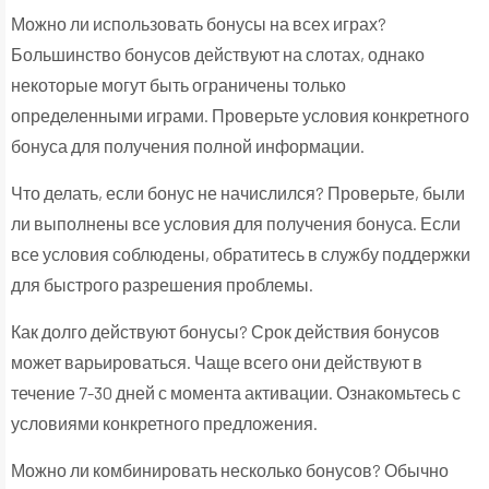
Можно ли использовать бонусы на всех играх?
Большинство бонусов действуют на слотах, однако
некоторые могут быть ограничены только
определенными играми. Проверьте условия конкретного
бонуса для получения полной информации.
Что делать, если бонус не начислился? Проверьте, были
ли выполнены все условия для получения бонуса. Если
все условия соблюдены, обратитесь в службу поддержки
для быстрого разрешения проблемы.
Как долго действуют бонусы? Срок действия бонусов
может варьироваться. Чаще всего они действуют в
течение 7-30 дней с момента активации. Ознакомьтесь с
условиями конкретного предложения.
Можно ли комбинировать несколько бонусов? Обычно