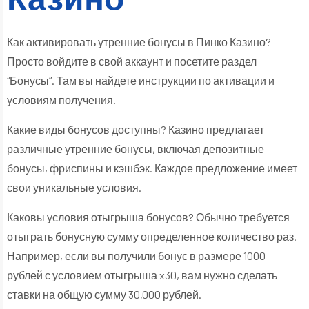
Как активировать утренние бонусы в Пинко Казино?
Просто войдите в свой аккаунт и посетите раздел
“Бонусы”. Там вы найдете инструкции по активации и
условиям получения.
Какие виды бонусов доступны? Казино предлагает
различные утренние бонусы, включая депозитные
бонусы, фриспины и кэшбэк. Каждое предложение имеет
свои уникальные условия.
Каковы условия отыгрыша бонусов? Обычно требуется
отыграть бонусную сумму определенное количество раз.
Например, если вы получили бонус в размере 1000
рублей с условием отыгрыша x30, вам нужно сделать
ставки на общую сумму 30,000 рублей.