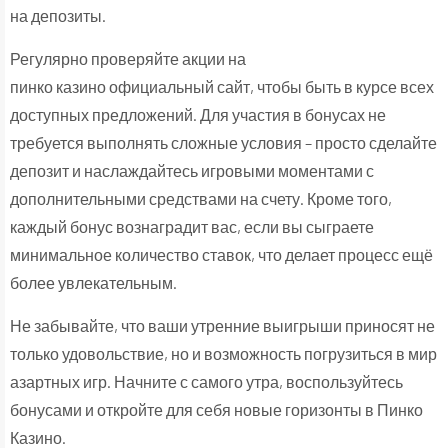
на депозиты.
Регулярно проверяйте акции на
пинко казино официальный сайт
, чтобы быть в курсе всех
доступных предложений. Для участия в бонусах не
требуется выполнять сложные условия – просто сделайте
депозит и наслаждайтесь игровыми моментами с
дополнительными средствами на счету. Кроме того,
каждый бонус вознаградит вас, если вы сыграете
минимальное количество ставок, что делает процесс ещё
более увлекательным.
Не забывайте, что ваши утренние выигрыши приносят не
только удовольствие, но и возможность погрузиться в мир
азартных игр. Начните с самого утра, воспользуйтесь
бонусами и откройте для себя новые горизонты в Пинко
Казино.