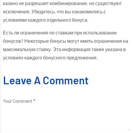
казино не разрешает комбинирование, но существуют
исключения. Убедитесь, что вы ознакомились с
условиями каждого отдельного бонуса.
Есть ли ограничения по ставкам при использовании
бонусов? Некоторые бонусы могут иметь ограничения на
максимальную ставку. Эта информация также указана в
условиях каждого бонусного предложения.
Leave A Comment